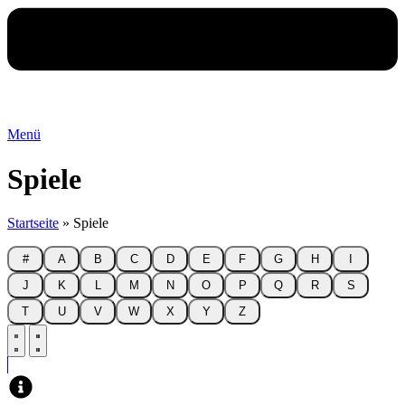
Menü
Spiele
Startseite
»
Spiele
#
A
B
C
D
E
F
G
H
I
J
K
L
M
N
O
P
Q
R
S
T
U
V
W
X
Y
Z