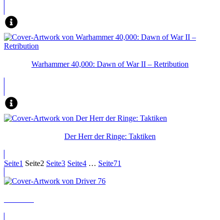
Warhammer 40,000: Dawn of War II – Retribution
Der Herr der Ringe: Taktiken
Seite
1
Seite
2
Seite
3
Seite
4
…
Seite
71
Driver 76