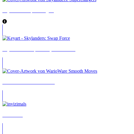
Skylanders: SuperChargers
Skylanders: Swap Force (3DS-Version)
WarioWare: Smooth Moves
InviZimals