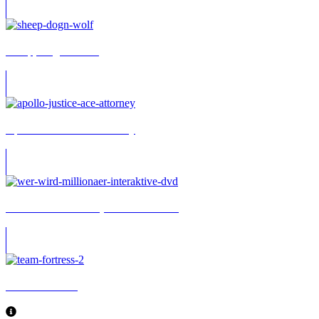
Sheep, Dog ‘n’ Wolf
Apollo Justice: Ace Attorney
Wer wird Millionär? (Interaktive DVD)
Team Fortress 2