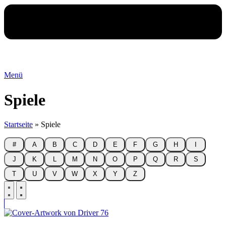
Menü
Spiele
Startseite
»
Spiele
#
A
B
C
D
E
F
G
H
I
J
K
L
M
N
O
P
Q
R
S
T
U
V
W
X
Y
Z