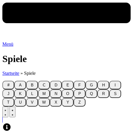
Menü
Spiele
Startseite
»
Spiele
#
A
B
C
D
E
F
G
H
I
J
K
L
M
N
O
P
Q
R
S
T
U
V
W
X
Y
Z