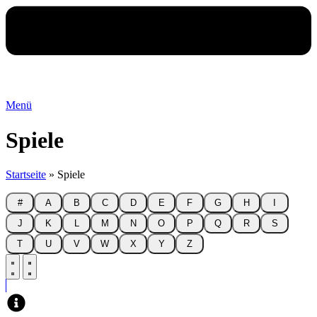
Menü
Spiele
Startseite
»
Spiele
#
A
B
C
D
E
F
G
H
I
J
K
L
M
N
O
P
Q
R
S
T
U
V
W
X
Y
Z