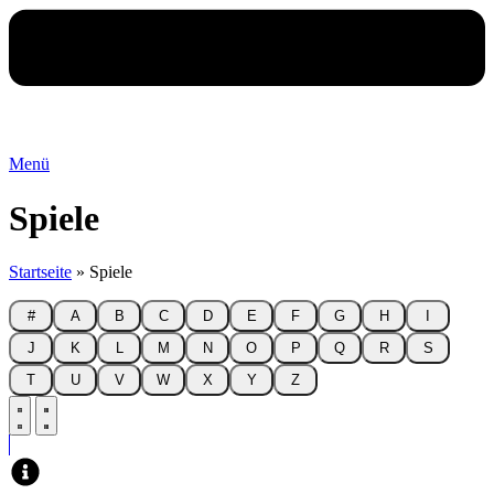
Menü
Spiele
Startseite
»
Spiele
#
A
B
C
D
E
F
G
H
I
J
K
L
M
N
O
P
Q
R
S
T
U
V
W
X
Y
Z