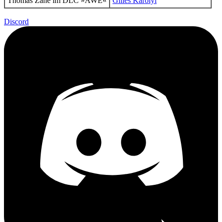
Thomas Zane
im DLC »AWE«
Gilles Karolyi
Discord