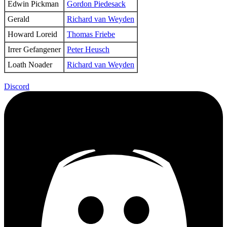
Edwin Pickman
Gordon Piedesack
Gerald
Richard van Weyden
Howard Loreid
Thomas Friebe
Irrer Gefangener
Peter Heusch
Loath Noader
Richard van Weyden
Discord