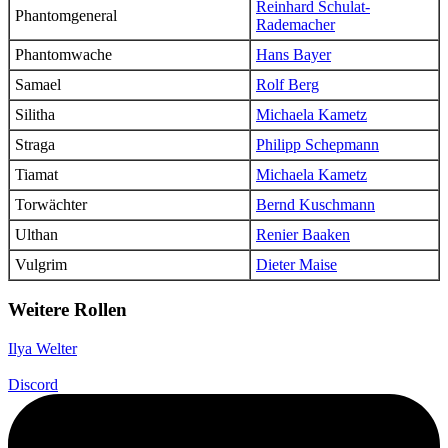
Reinhard Schulat-
Phantomgeneral
Rademacher
Phantomwache
Hans Bayer
Samael
Rolf Berg
Silitha
Michaela Kametz
Straga
Philipp Schepmann
Tiamat
Michaela Kametz
Torwächter
Bernd Kuschmann
Ulthan
Renier Baaken
Vulgrim
Dieter Maise
Weitere Rollen
Ilya Welter
Discord