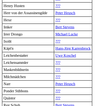
Henry Husten
???
Herr von der Assassinengilde
Peter Heusch
Hexe
???
Imker
Bert Stevens
Irrer Drongo
Michael Lucke
Ixolit
???
Käpt'n
Hans-Jörg Karrenbrock
Leichenbestatter
Uwe Koschel
Leichensammler
???
Maskenbildnerin
???
Milchmädchen
???
Narr
Peter Heusch
Ponder Stibbons
???
Quästor
???
Reg Schuh
Bert Stevens