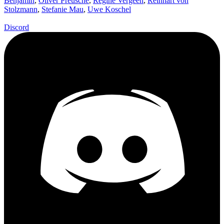
Benjamin
,
Oliver Preusche
,
Regine Vergeen
,
Reinhart von
Stolzmann
,
Stefanie Mau
,
Uwe Koschel
Discord