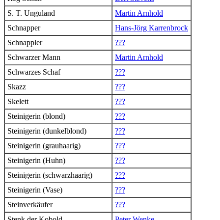
S. T. Unguland
Martin Arnhold
Schnapper
Hans-Jörg Karrenbrock
Schnappler
???
Schwarzer Mann
Martin Arnhold
Schwarzes Schaf
???
Skazz
???
Skelett
???
Steinigerin (blond)
???
Steinigerin (dunkelblond)
???
Steinigerin (grauhaarig)
???
Steinigerin (Huhn)
???
Steinigerin (schwarzhaarig)
???
Steinigerin (Vase)
???
Steinverkäufer
???
Stenk der Kobold
Peter Wenke