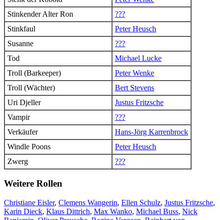
Stinkender Alter Ron
???
Stinkfaul
Peter Heusch
Susanne
???
Tod
Michael Lucke
Troll (Barkeeper)
Peter Wenke
Troll (Wächter)
Bert Stevens
Uri Djeller
Justus Fritzsche
Vampir
???
Verkäufer
Hans-Jörg Karrenbrock
Windle Poons
Peter Heusch
Zwerg
???
Weitere Rollen
Christiane Eisler
,
Clemens Wangerin
,
Ellen Schulz
,
Justus Fritzsche
,
Karin Dieck
,
Klaus Dittrich
,
Max Wanko
,
Michael Buss
,
Nick