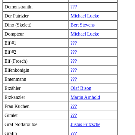
Demonstrantin
???
Der Patrizier
Michael Lucke
Dino (Skelett)
Bert Stevens
Dompteur
Michael Lucke
Elf #1
???
Elf #2
???
Elf (Frosch)
???
Elfenkönigin
???
Entenmann
???
Erzähler
Olaf Bison
Erzkanzler
Martin Arnhold
Frau Kuchen
???
Gimlet
???
Graf Notfaroutoe
Justus Fritzsche
Gräfin
???