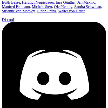
Edith Bässe
,
Hartmut Neugebauer
,
Inez Günther
,
Jan Makino
,
Manfred Erdmann
,
Michele Sterr
,
Ole Pfennig
,
Sandra Schwittau
,
Susanne von Medvey
,
Ulrich Frank
,
Walter von Hauff
Discord