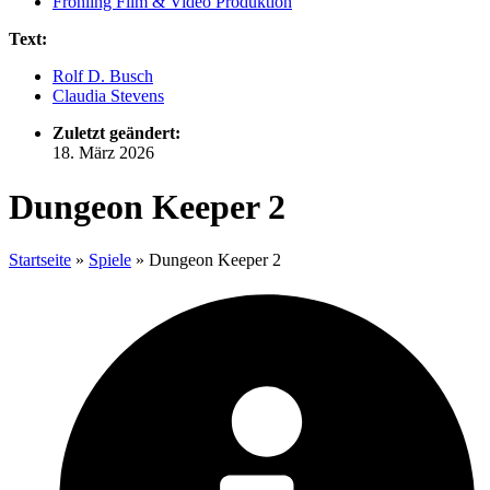
Fröhling Film & Video Produktion
Text:
Rolf D. Busch
Claudia Stevens
Zuletzt geändert:
18. März 2026
Dungeon Keeper 2
Startseite
»
Spiele
»
Dungeon Keeper 2