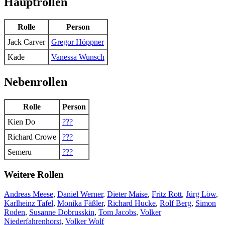
Hauptrollen
Rolle
Person
Jack Carver
Gregor Höppner
Kade
Vanessa Wunsch
Nebenrollen
Rolle
Person
Kien Do
???
Richard Crowe
???
Semeru
???
Weitere Rollen
Andreas Meese
,
Daniel Werner
,
Dieter Maise
,
Fritz Rott
,
Jürg Löw
,
Karlheinz Tafel
,
Monika Fäßler
,
Richard Hucke
,
Rolf Berg
,
Simon
Roden
,
Susanne Dobrusskin
,
Tom Jacobs
,
Volker
Niederfahrenhorst
,
Volker Wolf