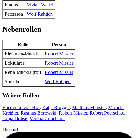
Findus
Vivian Weitzl
Petersson
Wolf Rahtjen
Nebenrollen
Rolle
Person
Elefanten-Muckla
Robert Missler
Lokführer
Robert Missler
Renn-Muckla (rot)
Robert Missler
Sprecher
Wolf Rahtjen
Weitere Rollen
Friederike von Hof
,
Katja Brügger
,
Matthias Münster
,
Micaëla
Kreißler
,
Rasmus Borowski
,
Robert Missler
,
Robert Poerschke
,
Tanja Dohse
,
Verena Unbehaun
Discord