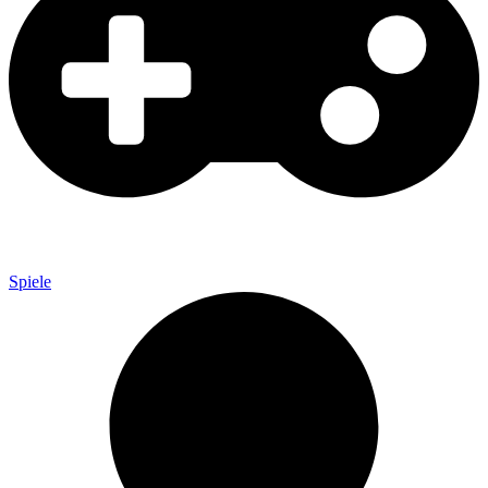
Spiele