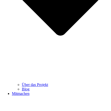
Über das Projekt
Blog
Mitmachen