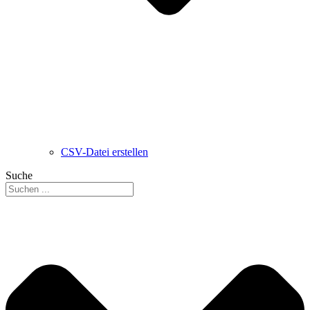
CSV-Datei erstellen
Suche