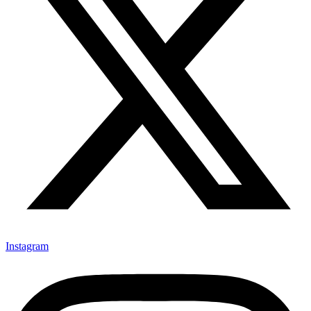
Instagram