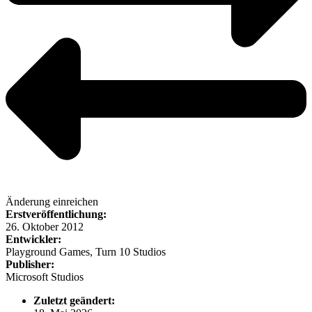
Änderung einreichen
Erstveröffentlichung:
26. Oktober 2012
Entwickler:
Playground Games, Turn 10 Studios
Publisher:
Microsoft Studios
Zuletzt geändert: