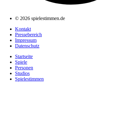
© 2026 spielestimmen.de
Kontakt
Pressebereich
Impressum
Datenschutz
Startseite
Spiele
Personen
Studios
Spielestimmen