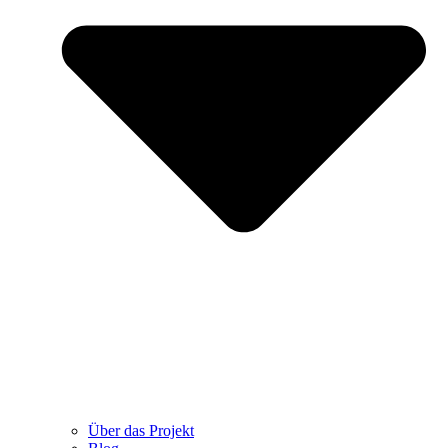
Über das Projekt