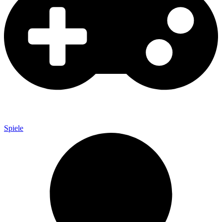
Spiele