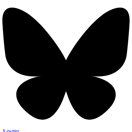
X-twitter