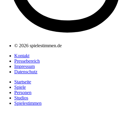
© 2026 spielestimmen.de
Kontakt
Pressebereich
Impressum
Datenschutz
Startseite
Spiele
Personen
Studios
Spielestimmen