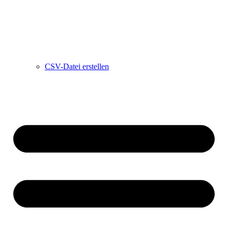
CSV-Datei erstellen