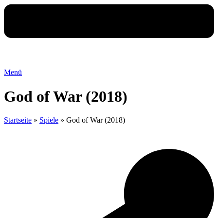
Menü
God of War (2018)
Startseite
»
Spiele
»
God of War (2018)