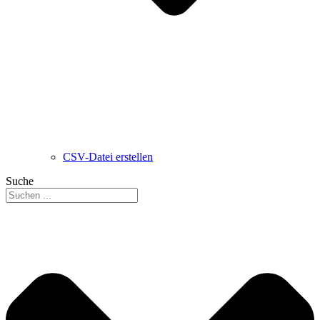
CSV-Datei erstellen
Suche