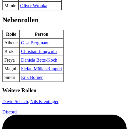
Mimir
Oliver Wronka
Nebenrollen
Rolle
Person
Athene
Gisa Bergmann
Brok
Christian Jungwirth
Freya
Daniela Bette-Koch
Magni
Stefan Müller-Ruppert
Sindri
Erik Borner
Weitere Rollen
David Schach
,
Nils Kreutinger
Discord