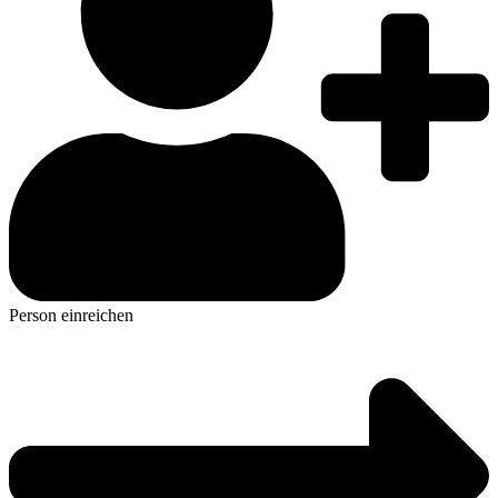
Person einreichen