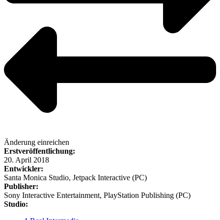
Änderung einreichen
Erstveröffentlichung:
20. April 2018
Entwickler:
Santa Monica Studio, Jetpack Interactive (PC)
Publisher:
Sony Interactive Entertainment, PlayStation Publishing (PC)
Studio: