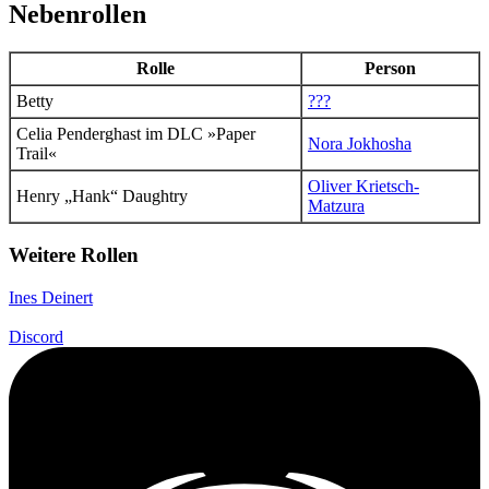
Nebenrollen
Rolle
Person
Betty
???
Celia Penderghast
im DLC »Paper
Nora Jokhosha
Trail«
Oliver Krietsch-
Henry „Hank“ Daughtry
Matzura
Weitere Rollen
Ines Deinert
Discord