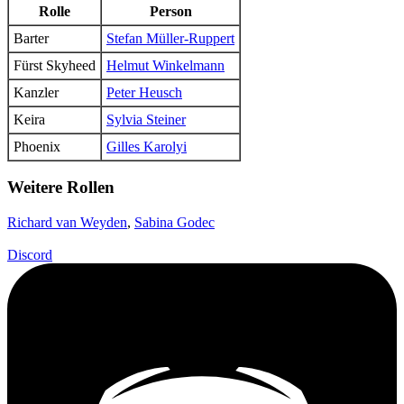
Rolle
Person
Barter
Stefan Müller-Ruppert
Fürst Skyheed
Helmut Winkelmann
Kanzler
Peter Heusch
Keira
Sylvia Steiner
Phoenix
Gilles Karolyi
Weitere Rollen
Richard van Weyden
,
Sabina Godec
Discord