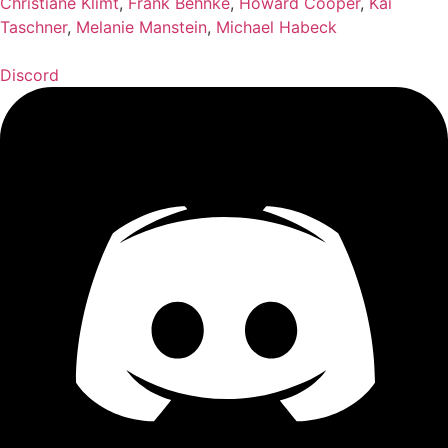
Christiane Klimt
,
Frank Behnke
,
Howard Cooper
,
Kai
Taschner
,
Melanie Manstein
,
Michael Habeck
Discord