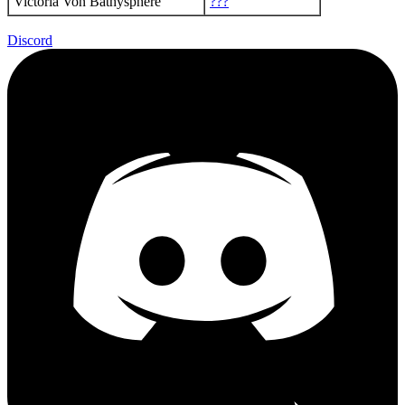
Victoria Von Bathysphere
???
Discord