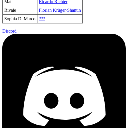
Matt
Ricardo Richter
Rivale
Florian Krüger-Shantin
Sophia Di Marco
???
Discord