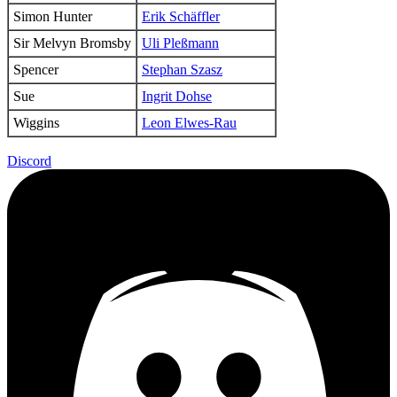
Simon Hunter
Erik Schäffler
Sir Melvyn Bromsby
Uli Pleßmann
Spencer
Stephan Szasz
Sue
Ingrit Dohse
Wiggins
Leon Elwes-Rau
Discord