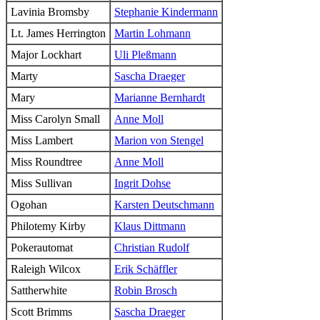
Lavinia Bromsby
Stephanie Kindermann
Lt. James Herrington
Martin Lohmann
Major Lockhart
Uli Pleßmann
Marty
Sascha Draeger
Mary
Marianne Bernhardt
Miss Carolyn Small
Anne Moll
Miss Lambert
Marion von Stengel
Miss Roundtree
Anne Moll
Miss Sullivan
Ingrit Dohse
Ogohan
Karsten Deutschmann
Philotemy Kirby
Klaus Dittmann
Pokerautomat
Christian Rudolf
Raleigh Wilcox
Erik Schäffler
Sattherwhite
Robin Brosch
Scott Brimms
Sascha Draeger