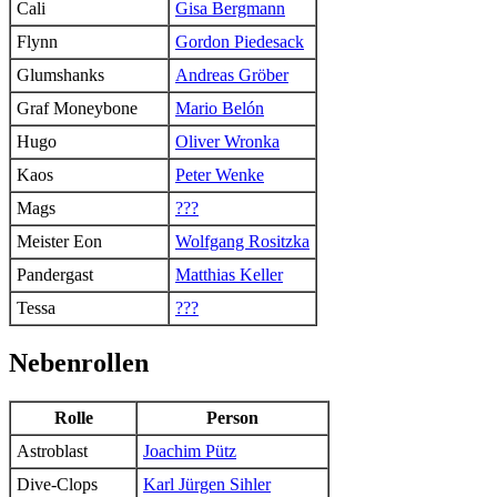
Cali
Gisa Bergmann
Flynn
Gordon Piedesack
Glumshanks
Andreas Gröber
Graf Moneybone
Mario Belón
Hugo
Oliver Wronka
Kaos
Peter Wenke
Mags
???
Meister Eon
Wolfgang Rositzka
Pandergast
Matthias Keller
Tessa
???
Nebenrollen
Rolle
Person
Astroblast
Joachim Pütz
Dive-Clops
Karl Jürgen Sihler