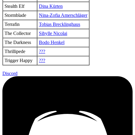
Stealth Elf
Dina Kürten
Stormblade
Nina-Zofia Amerschläger
Terrafin
Tobias Brecklinghaus
The Collector
Sibylle Nicolai
The Darkness
Bodo Henkel
Thrillipede
???
Trigger Happy
???
Discord