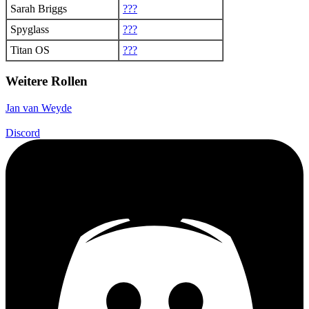
Sarah Briggs
???
Spyglass
???
Titan OS
???
Weitere Rollen
Jan van Weyde
Discord