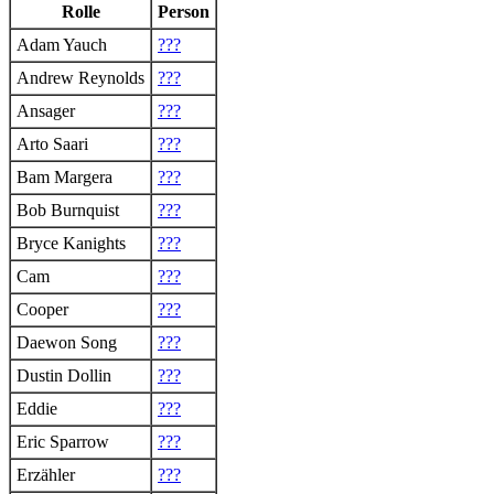
Rolle
Person
Adam Yauch
???
Andrew Reynolds
???
Ansager
???
Arto Saari
???
Bam Margera
???
Bob Burnquist
???
Bryce Kanights
???
Cam
???
Cooper
???
Daewon Song
???
Dustin Dollin
???
Eddie
???
Eric Sparrow
???
Erzähler
???