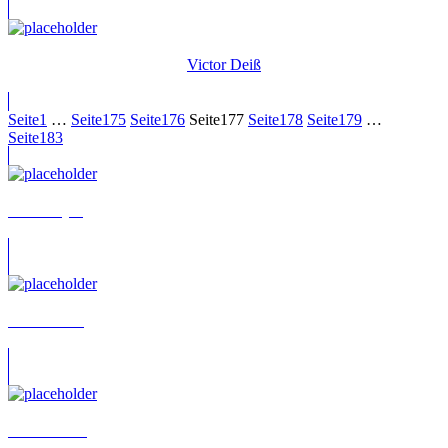
Victor Deiß
Seite
1
…
Seite
175
Seite
176
Seite
177
Seite
178
Seite
179
…
Seite
183
Willi Meyer
Willi Röbke
Willi Schorrig