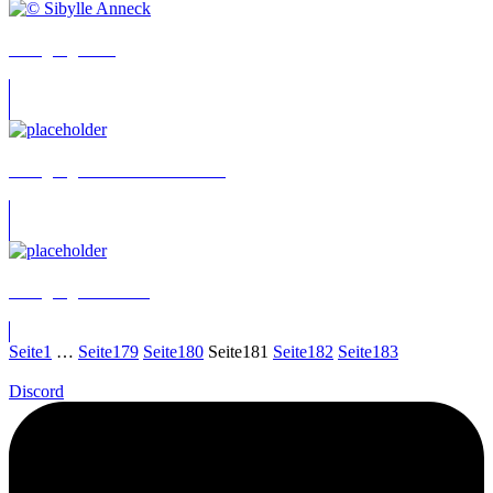
Wolfgang Hess
Wolfgang Hoffman-Schönborn
Wolfgang Jaroschka
Seite
1
…
Seite
179
Seite
180
Seite
181
Seite
182
Seite
183
Discord