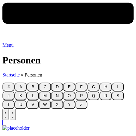
Menü
Personen
Startseite
»
Personen
#
A
B
C
D
E
F
G
H
I
J
K
L
M
N
O
P
Q
R
S
T
U
V
W
X
Y
Z