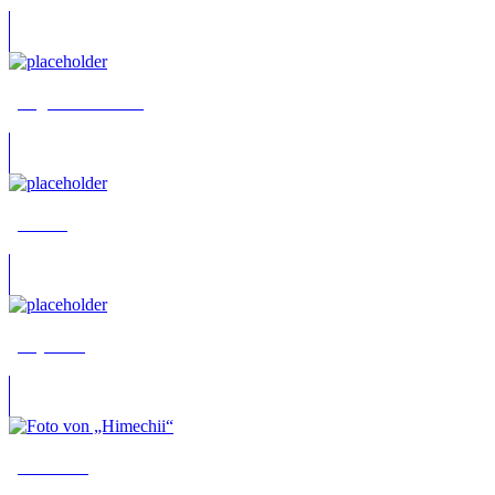
„Dagmar The Kid“
„Harris“
„HeyStan“
„Himechii“