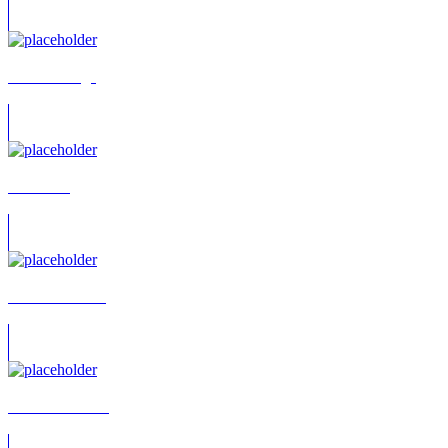
2homiedawgs
A. Andris
A. Daniel Kehr
Aaron Hoffman