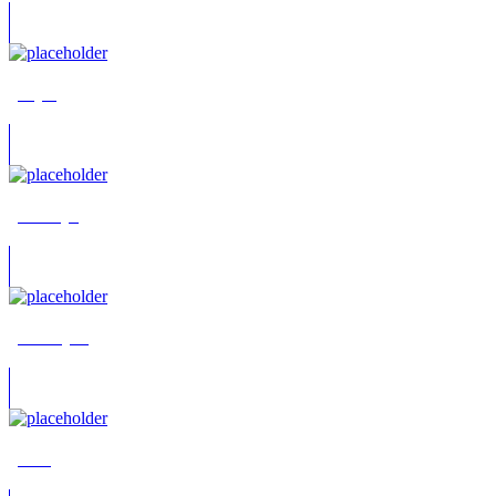
„Jinja“
„Melotty“
„Snowryo“
„Tau“