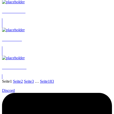
Achim Geisler
Achim Götz
Achim Gunske
Seite
1
Seite
2
Seite
3
…
Seite
183
Discord