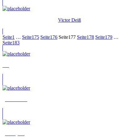
Victor Deiß
Seite
1
…
Seite
175
Seite
176
Seite
177
Seite
178
Seite
179
…
Seite
183
???
„Bossmann“
„Cherryril“