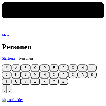
Menü
Personen
Startseite
»
Personen
#
A
B
C
D
E
F
G
H
I
J
K
L
M
N
O
P
Q
R
S
T
U
V
W
X
Y
Z