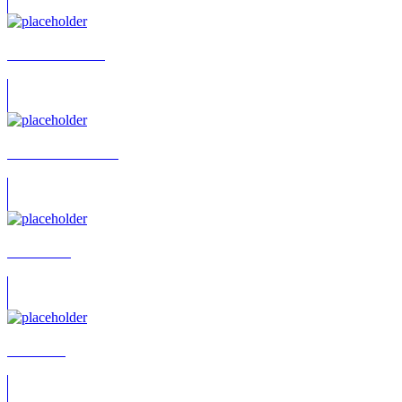
Abak Safaei-Rad
Abelardo Decamilli
Abir Krebs
Abu Lawi