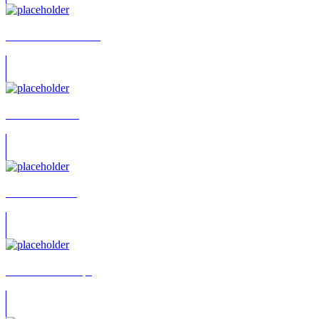
Alasdair Beckett-King
Alassane Jensen
Albert N’Sanda
Albrecht Ganskopf