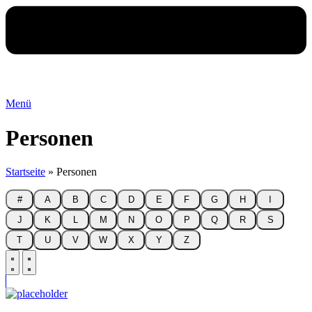
Menü
Personen
Startseite
»
Personen
#
A
B
C
D
E
F
G
H
I
J
K
L
M
N
O
P
Q
R
S
T
U
V
W
X
Y
Z