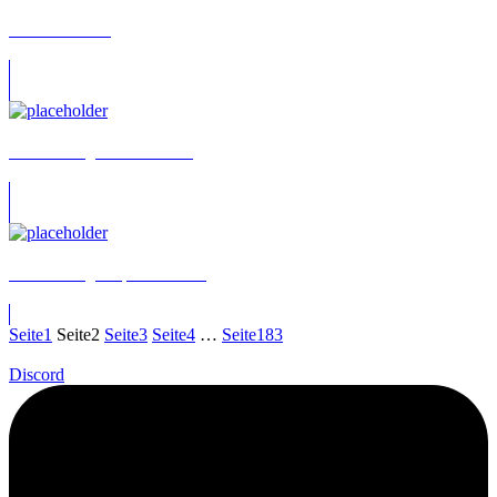
Alexa Kortsch
Alexander „Elton“ Duszat
Alexander „Lhapones“ Lale
Seite
1
Seite
2
Seite
3
Seite
4
…
Seite
183
Discord