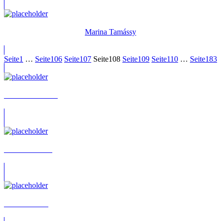
Marina Tamássy
Seite
1
…
Seite
106
Seite
107
Seite
108
Seite
109
Seite
110
…
Seite
183
Achim Heidelauf
Achim Schülke
Adak Azdasht