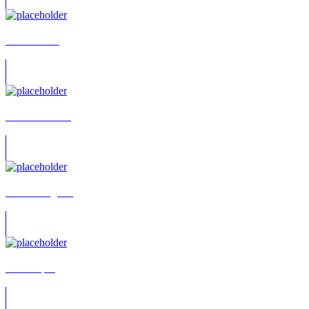
Aiden Blum
Aiko Bormann
Aki Baumgardt
Alan Orpin