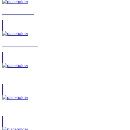
Abak Safaei-Rad
Abelardo Decamilli
Abir Krebs
Abu Lawi