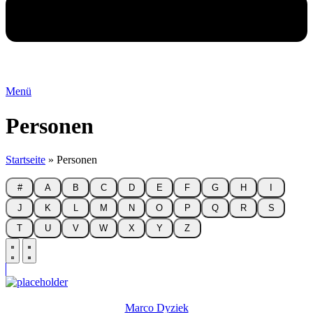
Menü
Personen
Startseite
»
Personen
#
A
B
C
D
E
F
G
H
I
J
K
L
M
N
O
P
Q
R
S
T
U
V
W
X
Y
Z
Marco Dyziek