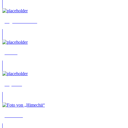
„Dagmar The Kid“
„Harris“
„HeyStan“
„Himechii“