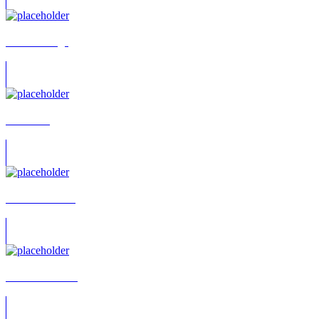
2homiedawgs
A. Andris
A. Daniel Kehr
Aaron Hoffman