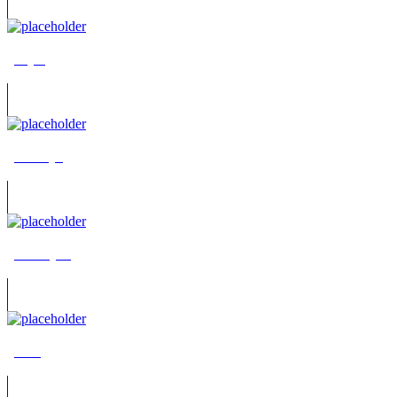
„Jinja“
„Melotty“
„Snowryo“
„Tau“