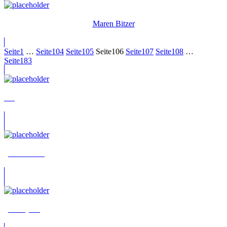
Maren Bitzer
Seite
1
…
Seite
104
Seite
105
Seite
106
Seite
107
Seite
108
…
Seite
183
???
„Bossmann“
„Cherryril“