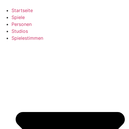
Zum
Inhalt
Startseite
springen
Spiele
Personen
Studios
Spielestimmen