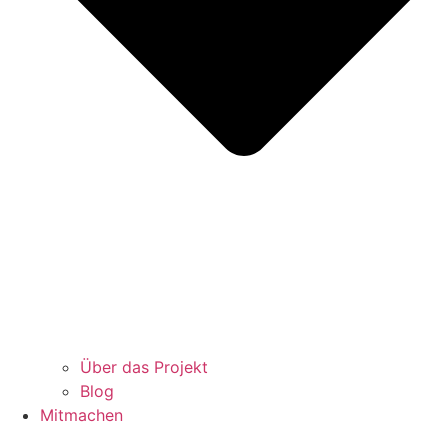
Über das Projekt
Blog
Mitmachen