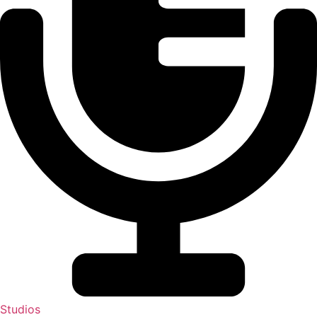
Studios