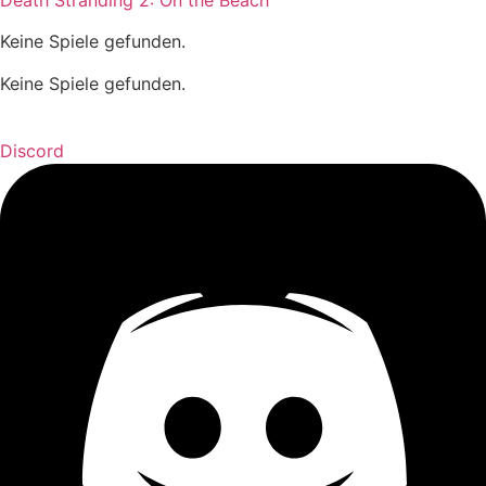
Keine Spiele gefunden.
Keine Spiele gefunden.
Discord