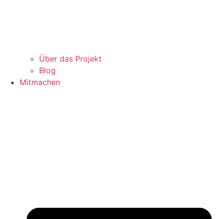
Über das Projekt
Blog
Mitmachen