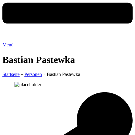
Menü
Bastian Pastewka
Startseite
»
Personen
»
Bastian Pastewka