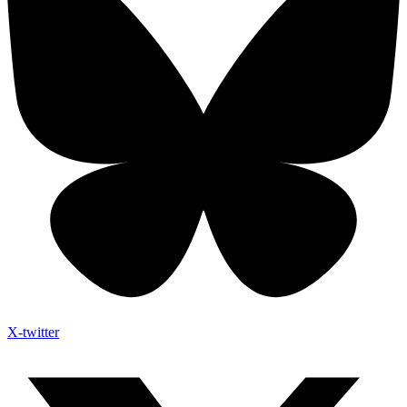
X-twitter