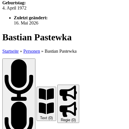
Geburtstag:
4. April 1972
Zuletzt geändert:
16. Mai 2026
Bastian Pastewka
Startseite
»
Personen
»
Bastian Pastewka
Text (0)
Regie (0)