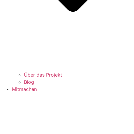
Über das Projekt
Blog
Mitmachen