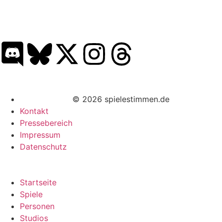
© 2026 spielestimmen.de
Kontakt
Pressebereich
Impressum
Datenschutz
Startseite
Spiele
Personen
Studios