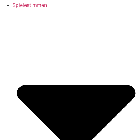
Spielestimmen