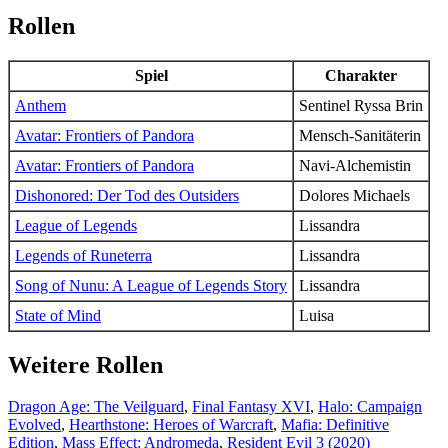
Rollen
Spiel
Charakter
Anthem
Sentinel Ryssa Brin
Avatar: Frontiers of Pandora
Mensch-Sanitäterin
Avatar: Frontiers of Pandora
Navi-Alchemistin
Dishonored: Der Tod des Outsiders
Dolores Michaels
League of Legends
Lissandra
Legends of Runeterra
Lissandra
Song of Nunu: A League of Legends Story
Lissandra
State of Mind
Luisa
Weitere Rollen
Dragon Age: The Veilguard
,
Final Fantasy XVI
,
Halo: Campaign
Evolved
,
Hearthstone: Heroes of Warcraft
,
Mafia: Definitive
Edition
,
Mass Effect: Andromeda
,
Resident Evil 3 (2020)