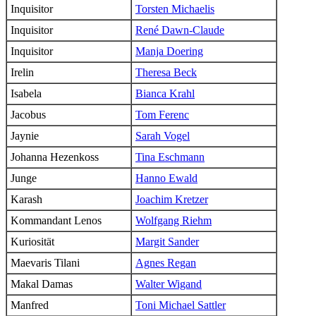
Inquisitor
Torsten Michaelis
Inquisitor
René Dawn-Claude
Inquisitor
Manja Doering
Irelin
Theresa Beck
Isabela
Bianca Krahl
Jacobus
Tom Ferenc
Jaynie
Sarah Vogel
Johanna Hezenkoss
Tina Eschmann
Junge
Hanno Ewald
Karash
Joachim Kretzer
Kommandant Lenos
Wolfgang Riehm
Kuriosität
Margit Sander
Maevaris Tilani
Agnes Regan
Makal Damas
Walter Wigand
Manfred
Toni Michael Sattler