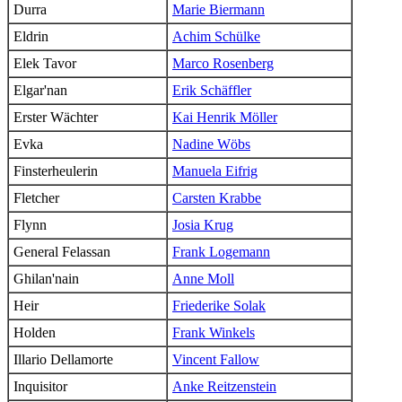
Durra
Marie Biermann
Eldrin
Achim Schülke
Elek Tavor
Marco Rosenberg
Elgar'nan
Erik Schäffler
Erster Wächter
Kai Henrik Möller
Evka
Nadine Wöbs
Finsterheulerin
Manuela Eifrig
Fletcher
Carsten Krabbe
Flynn
Josia Krug
General Felassan
Frank Logemann
Ghilan'nain
Anne Moll
Heir
Friederike Solak
Holden
Frank Winkels
Illario Dellamorte
Vincent Fallow
Inquisitor
Anke Reitzenstein