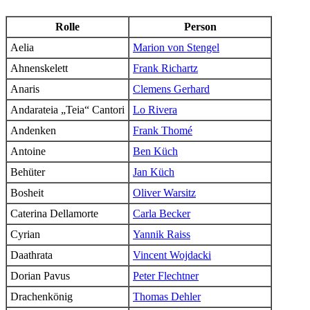
Rolle
Person
Aelia
Marion von Stengel
Ahnenskelett
Frank Richartz
Anaris
Clemens Gerhard
Andarateia „Teia“ Cantori
Lo Rivera
Andenken
Frank Thomé
Antoine
Ben Küch
Behüter
Jan Küch
Bosheit
Oliver Warsitz
Caterina Dellamorte
Carla Becker
Cyrian
Yannik Raiss
Daathrata
Vincent Wojdacki
Dorian Pavus
Peter Flechtner
Drachenkönig
Thomas Dehler