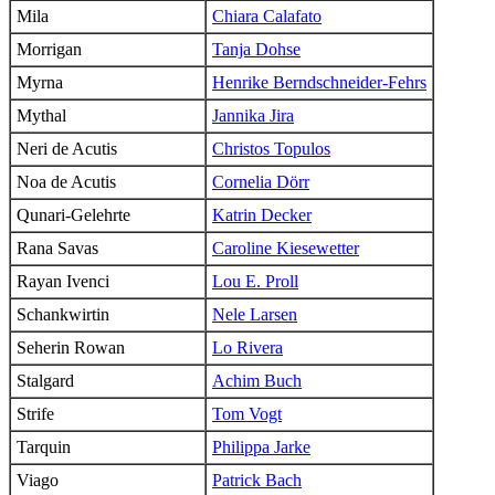
Mila
Chiara Calafato
Morrigan
Tanja Dohse
Myrna
Henrike Berndschneider-Fehrs
Mythal
Jannika Jira
Neri de Acutis
Christos Topulos
Noa de Acutis
Cornelia Dörr
Qunari-Gelehrte
Katrin Decker
Rana Savas
Caroline Kiesewetter
Rayan Ivenci
Lou E. Proll
Schankwirtin
Nele Larsen
Seherin Rowan
Lo Rivera
Stalgard
Achim Buch
Strife
Tom Vogt
Tarquin
Philippa Jarke
Viago
Patrick Bach