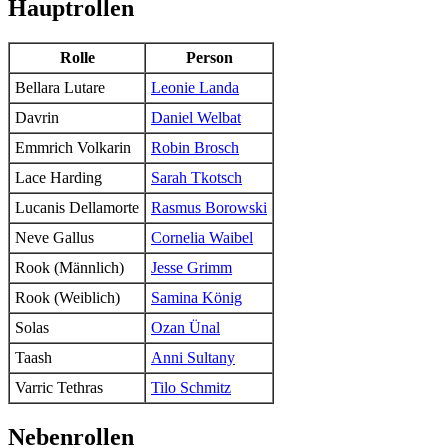
Hauptrollen
Rolle
Person
Bellara Lutare
Leonie Landa
Davrin
Daniel Welbat
Emmrich Volkarin
Robin Brosch
Lace Harding
Sarah Tkotsch
Lucanis Dellamorte
Rasmus Borowski
Neve Gallus
Cornelia Waibel
Rook (Männlich)
Jesse Grimm
Rook (Weiblich)
Samina König
Solas
Ozan Ünal
Taash
Anni Sultany
Varric Tethras
Tilo Schmitz
Nebenrollen