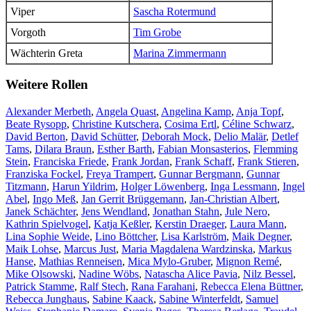
Viper
Sascha Rotermund
Vorgoth
Tim Grobe
Wächterin Greta
Marina Zimmermann
Weitere Rollen
Alexander Merbeth
,
Angela Quast
,
Angelina Kamp
,
Anja Topf
,
Beate Rysopp
,
Christine Kutschera
,
Cosima Ertl
,
Céline Schwarz
,
David Berton
,
David Schütter
,
Deborah Mock
,
Delio Malär
,
Detlef
Tams
,
Dilara Braun
,
Esther Barth
,
Fabian Monsasterios
,
Flemming
Stein
,
Franciska Friede
,
Frank Jordan
,
Frank Schaff
,
Frank Stieren
,
Franziska Fockel
,
Freya Trampert
,
Gunnar Bergmann
,
Gunnar
Titzmann
,
Harun Yildrim
,
Holger Löwenberg
,
Inga Lessmann
,
Ingel
Abel
,
Ingo Meß
,
Jan Gerrit Brüggemann
,
Jan-Christian Albert
,
Janek Schächter
,
Jens Wendland
,
Jonathan Stahn
,
Jule Nero
,
Kathrin Spielvogel
,
Katja Keßler
,
Kerstin Draeger
,
Laura Mann
,
Lina Sophie Weide
,
Lino Böttcher
,
Lisa Karlström
,
Maik Degner
,
Maik Lohse
,
Marcus Just
,
Maria Magdalena Wardzinska
,
Markus
Hanse
,
Mathias Renneisen
,
Mica Mylo-Gruber
,
Mignon Remé
,
Mike Olsowski
,
Nadine Wöbs
,
Natascha Alice Pavia
,
Nilz Bessel
,
Patrick Stamme
,
Ralf Stech
,
Rana Farahani
,
Rebecca Elena Büttner
,
Rebecca Junghaus
,
Sabine Kaack
,
Sabine Winterfeldt
,
Samuel