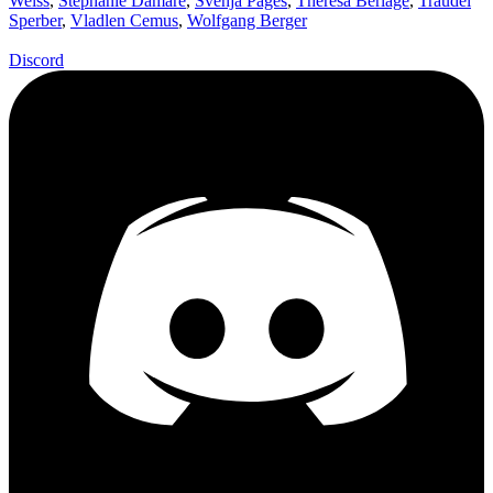
Weiss
,
Stephanie Damare
,
Svenja Pages
,
Theresa Berlage
,
Traudel
Sperber
,
Vladlen Cemus
,
Wolfgang Berger
Discord