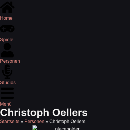
Home
Spiele
Personen
Studios
Menü
Christoph Oellers
Startseite
»
Personen
»
Christoph Oellers