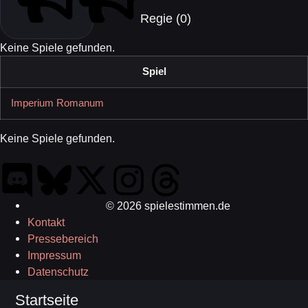
Regie (0)
Keine Spiele gefunden.
Spiel
Imperium Romanum
Keine Spiele gefunden.
© 2026 spielestimmen.de
Kontakt
Pressebereich
Impressum
Datenschutz
Startseite