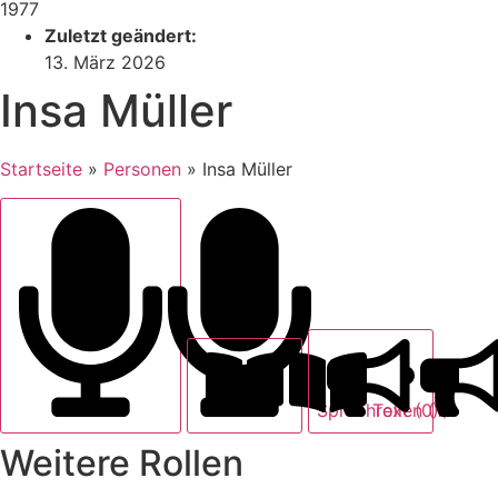
1977
Zuletzt geändert:
13. März 2026
Insa Müller
Startseite
»
Personen
»
Insa Müller
Text (0)
Sprechrollen (1)
Weitere Rollen