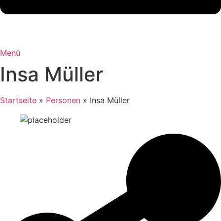
Menü
Insa Müller
Startseite
»
Personen
»
Insa Müller