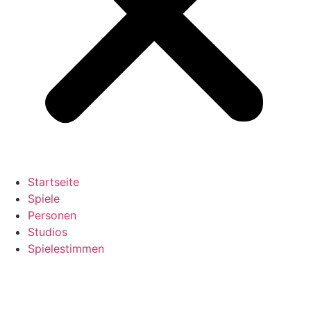
Startseite
Spiele
Personen
Studios
Spielestimmen