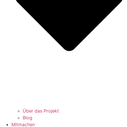
Über das Projekt
Blog
Mitmachen