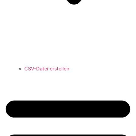
CSV-Datei erstellen