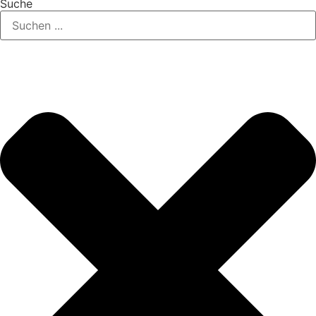
Suche