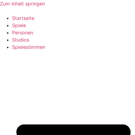
Zum Inhalt springen
Startseite
Spiele
Personen
Studios
Spielestimmen