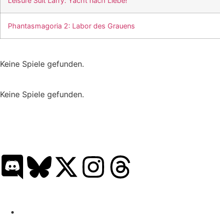
Leisure Suit Larry: Yacht nach Liebe!
Phantasmagoria 2: Labor des Grauens
Keine Spiele gefunden.
Keine Spiele gefunden.