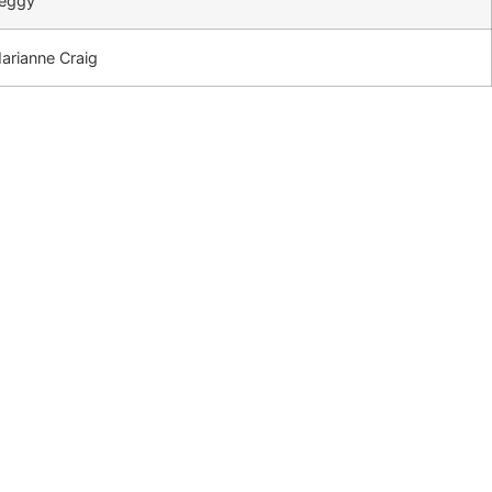
eggy
arianne Craig