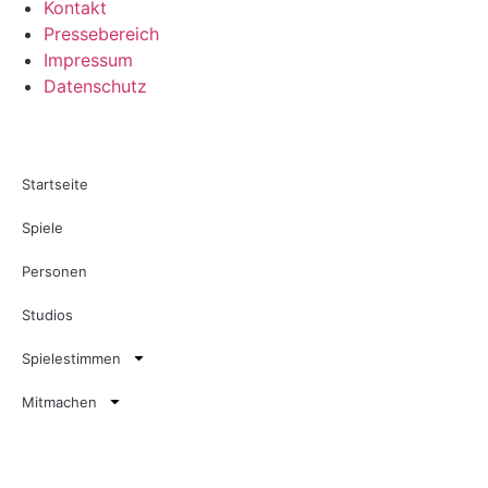
Kontakt
Pressebereich
Impressum
Datenschutz
Startseite
Spiele
Personen
Studios
Spielestimmen
Mitmachen