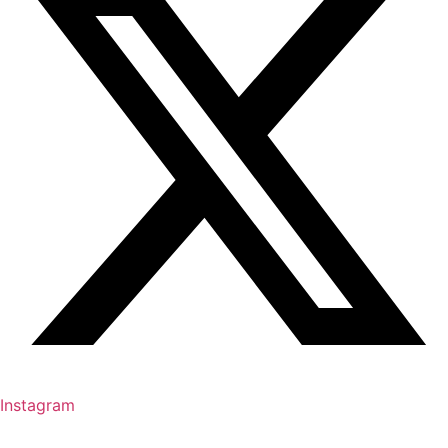
Instagram