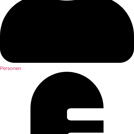
Personen