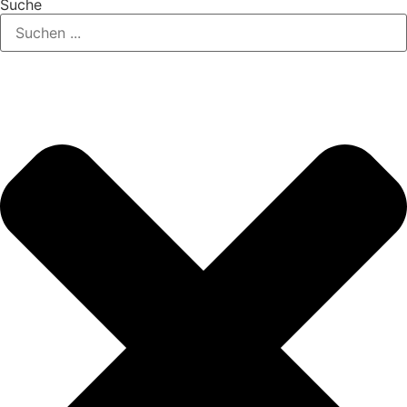
Suche