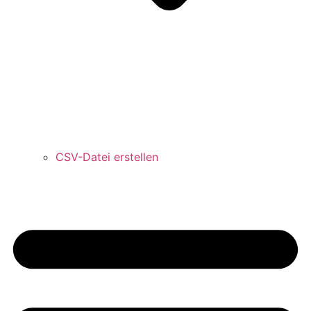
CSV-Datei erstellen