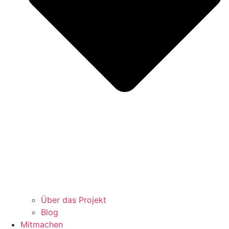
Über das Projekt
Blog
Mitmachen