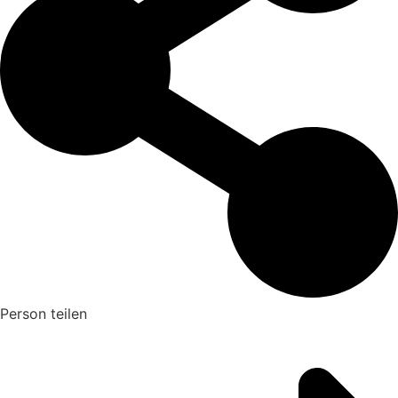
Person teilen