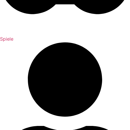
Spiele