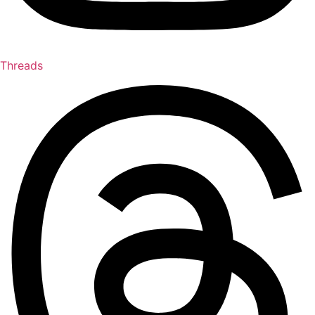
Threads