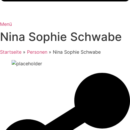
Menü
Nina Sophie Schwabe
Startseite
»
Personen
»
Nina Sophie Schwabe