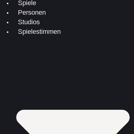
Spiele
Personen
Studios
Spielestimmen