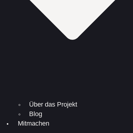
Über das Projekt
Blog
Mitmachen