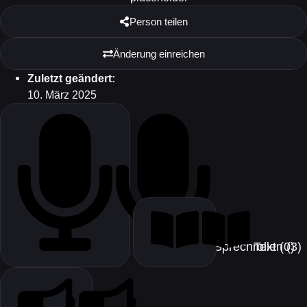
Person teilen
Änderung einreichen
Zuletzt geändert:
10. März 2025
Text (0)
Sprechrollen (3)