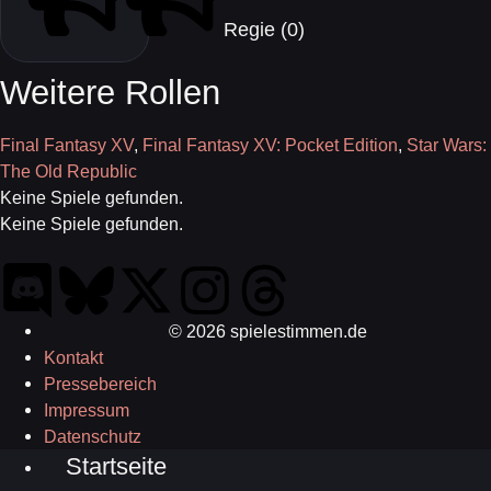
Regie (0)
Weitere Rollen
Final Fantasy XV
,
Final Fantasy XV: Pocket Edition
,
Star Wars:
The Old Republic
Keine Spiele gefunden.
Keine Spiele gefunden.
© 2026 spielestimmen.de
Kontakt
Pressebereich
Impressum
Datenschutz
Startseite