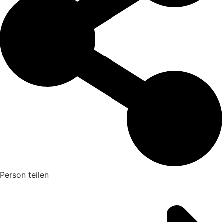
Person teilen