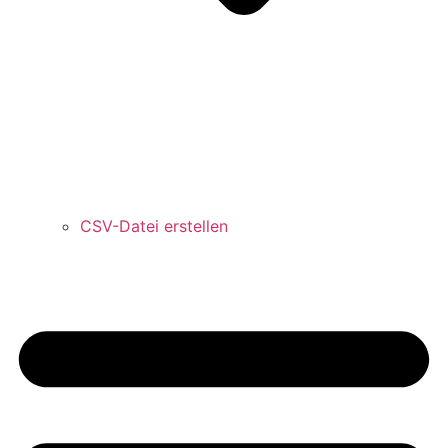
CSV-Datei erstellen