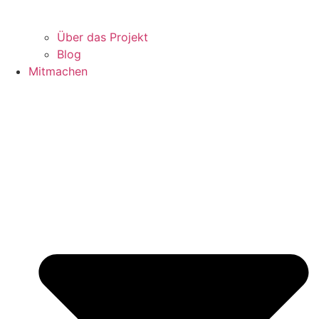
Über das Projekt
Blog
Mitmachen