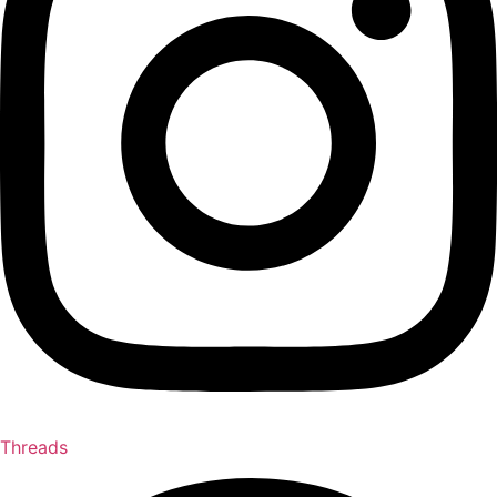
Threads