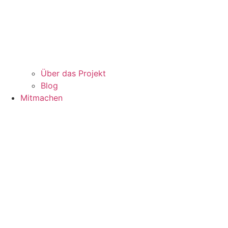
Über das Projekt
Blog
Mitmachen