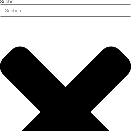
Suche