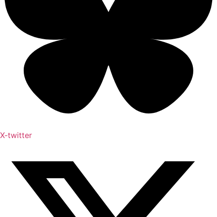
X-twitter