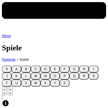
Menü
Spiele
Startseite
»
Spiele
#
A
B
C
D
E
F
G
H
I
J
K
L
M
N
O
P
Q
R
S
T
U
V
W
X
Y
Z