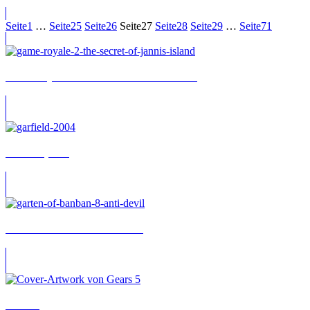
Seite
1
…
Seite
25
Seite
26
Seite
27
Seite
28
Seite
29
…
Seite
71
Game Royale 2: The Secret of Jannis Island
Garfield (2004)
Garten of Banban 8: Anti Devil
Gears 5