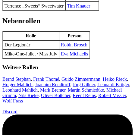
Terrence „Sweets“ Sweetwater
Tim Knauer
Nebenrollen
Rolle
Person
Der Legionär
Robin Brosch
Mike-One-Juliet / Miss July
Eva Michaelis
Weitere Rollen
Bernd Stephan
,
Frank Thomé
,
Guido Zimmermann
,
Heiko Rieck
,
Holger Mahlich
,
Joachim Rendtorff
,
Jörg Gillner
,
Lennardt Krüger
,
Leonhard Mahlich
,
Mark Bremer
,
Martin Schmiedtke
,
Michael
Grimm
,
Nils Rieke
,
Oliver Böttcher
,
Reent Reins
,
Robert Missler
,
Wolf Frass
Discord