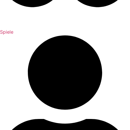
Spiele