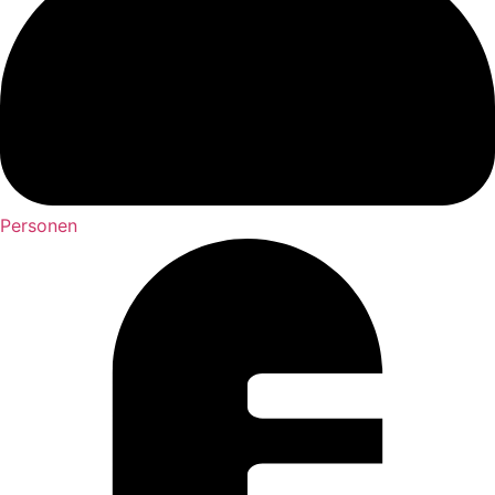
Personen