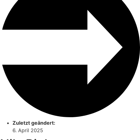
Zuletzt geändert:
6. April 2025