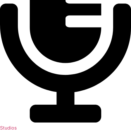
Studios