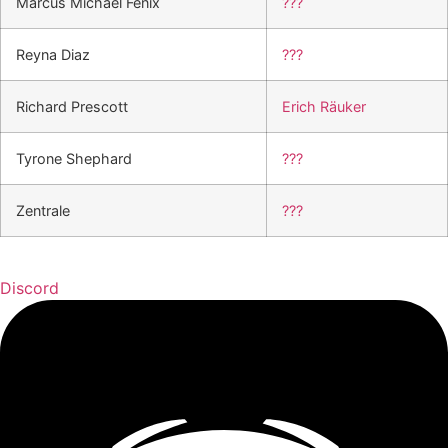
Marcus Michael Fenix
???
Reyna Diaz
???
Richard Prescott
Erich Räuker
Tyrone Shephard
???
Zentrale
???
Discord