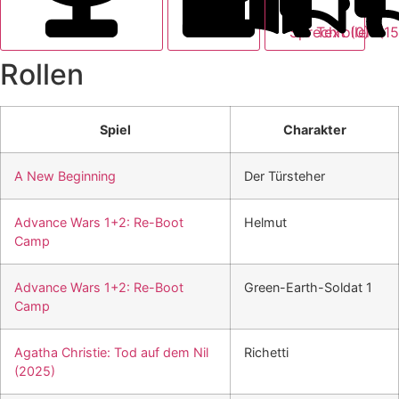
Text (0)
Sprechroll
Rollen
Spiel
Charakter
A New Beginning
Der Türsteher
Advance Wars 1+2: Re-Boot
Helmut
Camp
Advance Wars 1+2: Re-Boot
Green-Earth-Soldat 1
Camp
Agatha Christie: Tod auf dem Nil
Richetti
(2025)