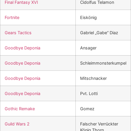
Final Fantasy XVI
Cidolfus Telamon
Fortnite
Eiskönig
Gears Tactics
Gabriel „Gabe“ Diaz
Goodbye Deponia
Ansager
Goodbye Deponia
Schleimmonsterkumpel
Goodbye Deponia
Mitschnacker
Goodbye Deponia
Pvt. Lotti
Gothic Remake
Gomez
Guild Wars 2
Falscher Verrückter
König Thorn