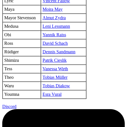
Lyric
Vincent Fallow
Maya
Moira May
Mayor Stevenson
Almut Zydra
Medusa
Leni Lessmann
Obi
Yannik Raiss
Ross
David Schach
Rüdiger
Dennis Sandmann
Shimizu
Patrik Cieslik
Tess
Vanessa Wirth
Theo
Tobias Müller
Waru
Tobias Diakow
Youmna
Esra Vural
Discord