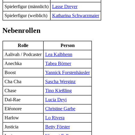
Spielerfigur (männlich)
Lasse Dreyer
Spielerfigur (weiblich)
Katharina Schwarzmaier
Nebenrollen
Rolle
Person
Aalivah / Podcaster
Lea Kalbhenn
Anechka
Tabea Börner
Boost
Yannick Forstenhäusler
Cha Cha
Sascha Werginz
Chase
Tino Kießling
Dal-Rae
Lucia Deyi
Eléonore
Christine Garbe
Harlow
Lo Rivera
Justicia
Betty Förster