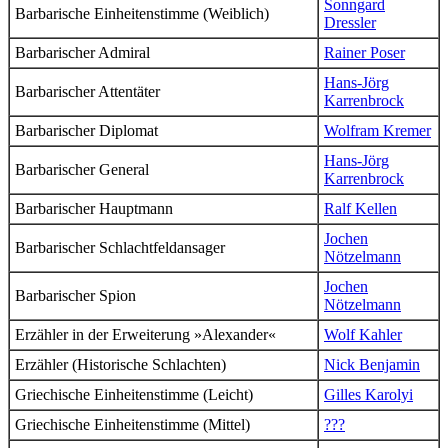
Sonngard
Barbarische Einheitenstimme (Weiblich)
Dressler
Barbarischer Admiral
Rainer Poser
Hans-Jörg
Barbarischer Attentäter
Karrenbrock
Barbarischer Diplomat
Wolfram Kremer
Hans-Jörg
Barbarischer General
Karrenbrock
Barbarischer Hauptmann
Ralf Kellen
Jochen
Barbarischer Schlachtfeldansager
Nötzelmann
Jochen
Barbarischer Spion
Nötzelmann
Erzähler
in der Erweiterung »Alexander«
Wolf Kahler
Erzähler (Historische Schlachten)
Nick Benjamin
Griechische Einheitenstimme (Leicht)
Gilles Karolyi
Griechische Einheitenstimme (Mittel)
???