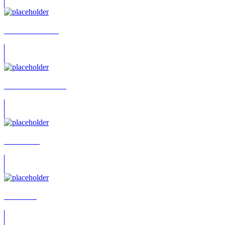
Abak Safaei-Rad
Abelardo Decamilli
Abir Krebs
Abu Lawi