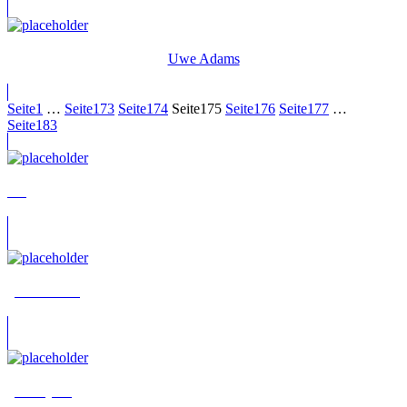
Uwe Adams
Seite
1
…
Seite
173
Seite
174
Seite
175
Seite
176
Seite
177
…
Seite
183
???
„Bossmann“
„Cherryril“