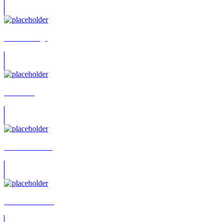
2homiedawgs
A. Andris
A. Daniel Kehr
Aaron Hoffman