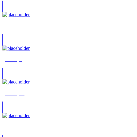
„Jinja“
„Melotty“
„Snowryo“
„Tau“