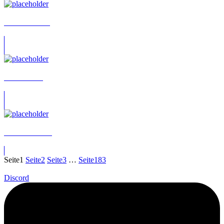
Achim Geisler
Achim Götz
Achim Gunske
Seite
1
Seite
2
Seite
3
…
Seite
183
Discord