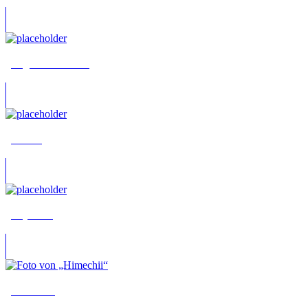
„Dagmar The Kid“
„Harris“
„HeyStan“
„Himechii“