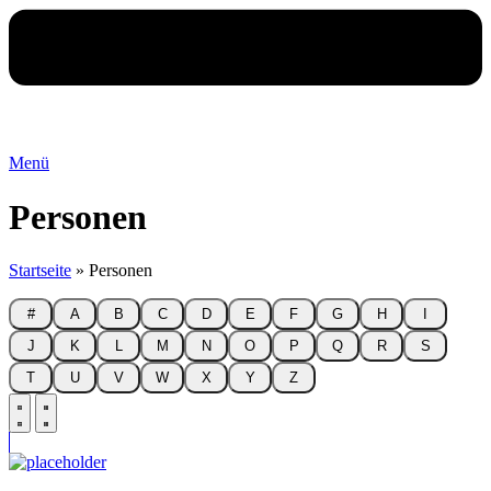
Menü
Personen
Startseite
»
Personen
#
A
B
C
D
E
F
G
H
I
J
K
L
M
N
O
P
Q
R
S
T
U
V
W
X
Y
Z