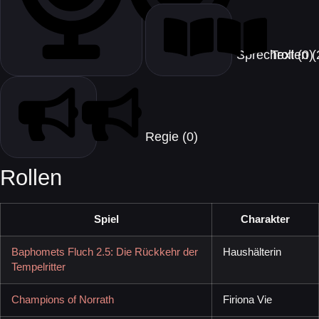
Text (0)
Sprec
Regie (0)
Rollen
Spiel
Charakter
Baphomets Fluch 2.5: Die Rückkehr der
Haushälterin
Tempelritter
Champions of Norrath
Firiona Vie