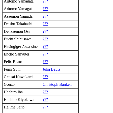
Aritomo Yamagata
???
Aritomo Yamagata
???
Asaemon Yamada
???
Deishu Takahashi
???
Denzaemon Ose
???
Eiichi Shibusawa
???
Einäugiger Assassine
???
Encho Sanyutei
???
Felix Beato
???
Fumi Sugi
Julia Bautz
Gensai Kawakami
???
Gonzo
Christoph Banken
Hachiro Iba
???
Hachiro Kiyokawa
???
Hajime Saito
???