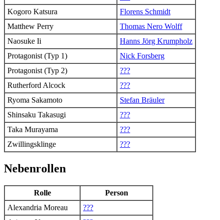
Kogoro Katsura
Florens Schmidt
Matthew Perry
Thomas Nero Wolff
Naosuke Ii
Hanns Jörg Krumpholz
Protagonist (Typ 1)
Nick Forsberg
Protagonist (Typ 2)
???
Rutherford Alcock
???
Ryoma Sakamoto
Stefan Bräuler
Shinsaku Takasugi
???
Taka Murayama
???
Zwillingsklinge
???
Nebenrollen
Rolle
Person
Alexandria Moreau
???