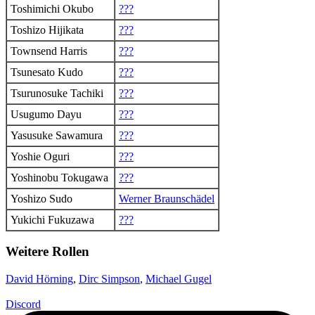
Toshimichi Okubo
???
Toshizo Hijikata
???
Townsend Harris
???
Tsunesato Kudo
???
Tsurunosuke Tachiki
???
Usugumo Dayu
???
Yasusuke Sawamura
???
Yoshie Oguri
???
Yoshinobu Tokugawa
???
Yoshizo Sudo
Werner Braunschädel
Yukichi Fukuzawa
???
Weitere Rollen
David Hörning
,
Dirc Simpson
,
Michael Gugel
Discord