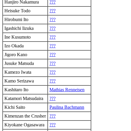
Hanjiro Nakamura
???
Heisuke Todo
???
Hirobumi Ito
???
Igashichi Iizuka
???
Ine Kusumoto
???
Izo Okada
???
Jigoro Kano
???
Jusuke Matsuda
???
Kamezo Iwata
???
Kamo Serizawa
???
Kashitaro Ito
Mathias Renneisen
Katamori Matsudaira
???
Kichi Saito
Paulina Bachmann
Kimenzan the Crusher
???
Kiyokane Ogasawara
???